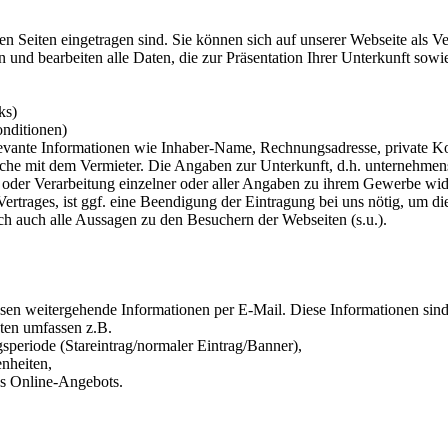
n Seiten eingetragen sind. Sie können sich auf unserer Webseite als Ver
und bearbeiten alle Daten, die zur Präsentation Ihrer Unterkunft sowie
ks)
onditionen)
elevante Informationen wie Inhaber-Name, Rechnungsadresse, private Ko
prache mit dem Vermieter. Die Angaben zur Unterkunft, d.h. unternehmen
oder Verarbeitung einzelner oder aller Angaben zu ihrem Gewerbe wider
 Vertrages, ist ggf. eine Beendigung der Eintragung bei uns nötig, um 
lich auch alle Aussagen zu den Besuchern der Webseiten (s.u.).
sen weitergehende Informationen per E-Mail. Diese Informationen sind
ten umfassen z.B.
periode (Stareintrag/normaler Eintrag/Banner),
nheiten,
es Online-Angebots.