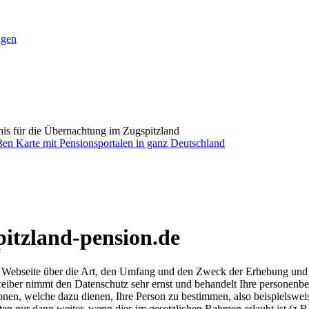
ngen
is für die Übernachtung im Zugspitzland
itzland-pension.de
er Webseite über die Art, den Umfang und den Zweck der Erhebung u
betreiber nimmt den Datenschutz sehr ernst und behandelt Ihre personen
ionen, welche dazu dienen, Ihre Person zu bestimmen, also beispielsw
ten nur dann weiter, wenn dies im gesetzlichen Rahmen erlaubt ist (z.