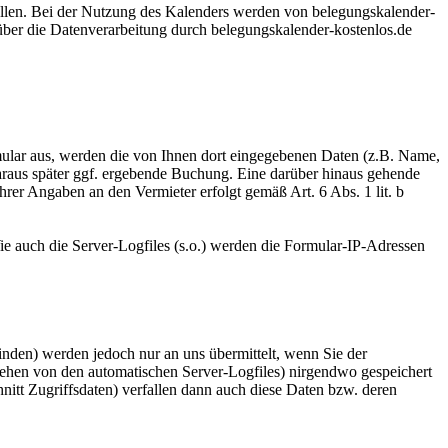
ellen. Bei der Nutzung des Kalenders werden von belegungskalender-
über die Datenverarbeitung durch belegungskalender-kostenlos.de
rmular aus, werden die von Ihnen dort eingegebenen Daten (z.B. Name,
daraus später ggf. ergebende Buchung. Eine darüber hinaus gehende
rer Angaben an den Vermieter erfolgt gemäß Art. 6 Abs. 1 lit. b
e auch die Server-Logfiles (s.o.) werden die Formular-IP-Adressen
inden) werden jedoch nur an uns übermittelt, wenn Sie der
sehen von den automatischen Server-Logfiles) nirgendwo gespeichert
tt Zugriffsdaten) verfallen dann auch diese Daten bzw. deren