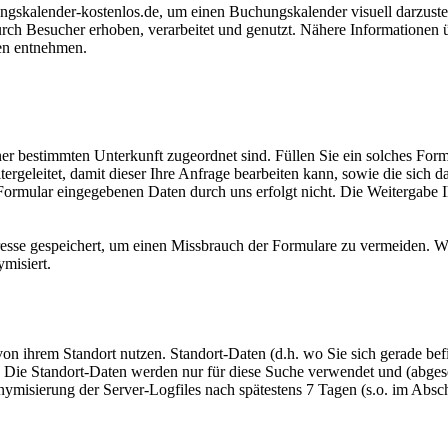
ngskalender-kostenlos.de, um einen Buchungskalender visuell darzust
rch Besucher erhoben, verarbeitet und genutzt. Nähere Informationen 
en entnehmen.
einer bestimmten Unterkunft zugeordnet sind. Füllen Sie ein solches Fo
rgeleitet, damit dieser Ihre Anfrage bearbeiten kann, sowie die sich 
ormular eingegebenen Daten durch uns erfolgt nicht. Die Weitergabe Ih
esse gespeichert, um einen Missbrauch der Formulare zu vermeiden. Wi
misiert.
n ihrem Standort nutzen. Standort-Daten (d.h. wo Sie sich gerade bef
t. Die Standort-Daten werden nur für diese Suche verwendet und (abge
sierung der Server-Logfiles nach spätestens 7 Tagen (s.o. im Abschni