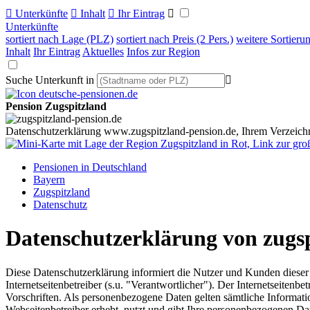

Unterkünfte

Inhalt

Ihr Eintrag

Unterkünfte
sortiert nach Lage (PLZ)
sortiert nach Preis (2 Pers.)
weitere Sortieru
Inhalt
Ihr Eintrag
Aktuelles
Infos zur Region
Suche Unterkunft in

Pension Zugspitzland
Datenschutzerklärung www.zugspitzland-pension.de, Ihrem Verzeichn
Pensionen in Deutschland
Bayern
Zugspitzland
Datenschutz
Datenschutzerklärung von zugsp
Diese Datenschutzerklärung informiert die Nutzer und Kunden dies
Internetseitenbetreiber (s.u. "Verantwortlicher"). Der Internetseiten
Vorschriften. Als personenbezogene Daten gelten sämtliche Informat
Webseitenbetreiber erhebt, nutzt und gibt Ihre personenbezogenen Da