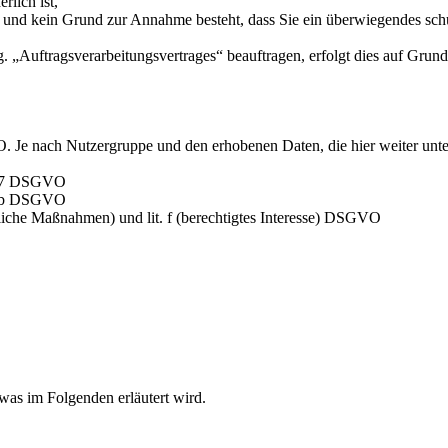
rlich ist,
ist und kein Grund zur Annahme besteht, dass Sie ein überwiegendes sc
. „Auftragsverarbeitungsvertrages“ beauftragen, erfolgt dies auf Gru
. Je nach Nutzergruppe und den erhobenen Daten, die hier weiter unt
rt. 7 DSGVO
it. b DSGVO
gliche Maßnahmen) und lit. f (berechtigtes Interesse) DSGVO
as im Folgenden erläutert wird.