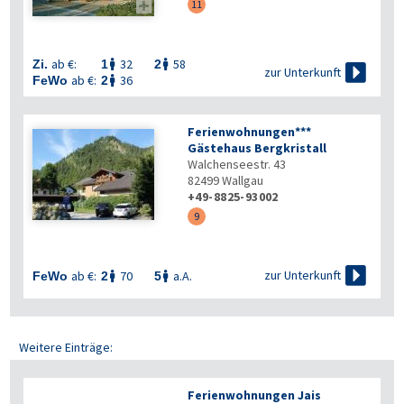

11
ab €:
32
58
Zi.
1
2



zur Unterkunft
ab €:
36
FeWo
2

Ferienwohnungen***
Gästehaus Bergkristall
Walchenseestr. 43
82499
Wallgau
+49-8825-93002
9

zur Unterkunft
ab €:
70
a.A.
FeWo
2
5


Weitere Einträge:
Ferienwohnungen Jais