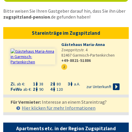
Bitte weisen Sie Ihren Gastgeber darauf hin, dass Sie ihn über
zugspitzland-pension
.de
gefunden haben!
Stareinträge im Zugspitzland
Gästehaus Maria-Anna
Zoeppritzstr. 4
82467
Garmisch-Partenkirchen
+49-8821-51886
2
ab €:
38
80
a.A.
Zi.
1
2
3




zur Unterkunft
ab €:
90
120
FeWo
2
4


Für Vermieter:
Interesse an einem Stareintrag?
Hier klicken für mehr
Informationen
Apartments etc. in der Region Zugspitzland