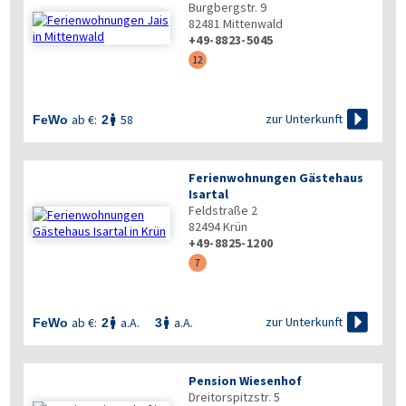
Burgbergstr. 9
82481
Mittenwald
+49-8823-5045
12

zur Unterkunft
ab €:
58
FeWo
2

Ferienwohnungen Gästehaus
Isartal
Feldstraße 2
82494
Krün
+49-8825-1200
7

zur Unterkunft
ab €:
a.A.
a.A.
FeWo
2
3


Pension Wiesenhof
Dreitorspitzstr. 5