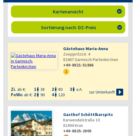
Kartenansicht

Sortierung nach: DZ-Preis

Gästehaus Maria-Anna
Zoeppritzstr. 4
82467
Garmisch-Partenkirchen
+49-8821-51886
2
ab €:
38
80
a.A.
Zi.
1
2
3




zur Unterkunft
ab €:
90
120
FeWo
2
4


Gasthof Schöttlkarspitz
Karwendelstraße 10
82494
Krün
+49-8825-2005