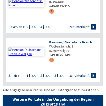
82494
Krün
+49-8825-315
8

zur Unterkunft
ab €:
a.A.
a.A.
FeWo
2
4


Pension / Gästehaus Breith
Wettersteinstr. 9
82499
Wallgau
+49-8825-1495
10

zur Unterkunft
ab €:
a.A.
a.A.
a.A.
Zi.
1
2
3



Alle angegebenen Preise sind als Untergrenze zu verstehen.
Weitere Portale in der Umgebung der Region
Zugspitzland