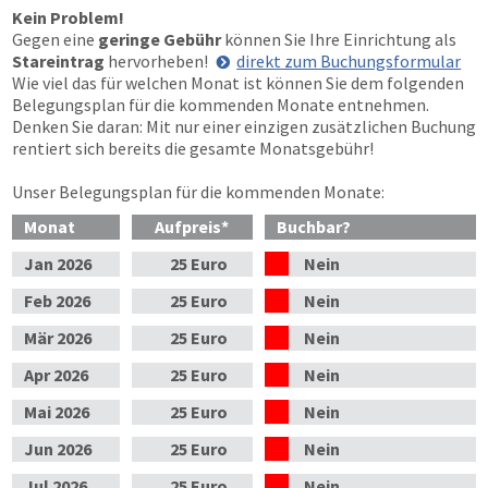
Kein Problem!
Gegen eine
geringe Gebühr
können Sie Ihre Einrichtung als
Stareintrag
hervorheben!
direkt zum Buchungsformular
Wie viel das für welchen Monat ist können Sie dem folgenden
Belegungsplan für die kommenden Monate entnehmen.
Denken Sie daran: Mit nur einer einzigen zusätzlichen Buchung
rentiert sich bereits die gesamte Monatsgebühr!
Unser Belegungsplan für die kommenden Monate:
Monat
Aufpreis
*
Buchbar?
Jan
2026
25 Euro
Nein
Feb
2026
25 Euro
Nein
Mär
2026
25 Euro
Nein
Apr
2026
25 Euro
Nein
Mai
2026
25 Euro
Nein
Jun
2026
25 Euro
Nein
Jul
2026
25 Euro
Nein